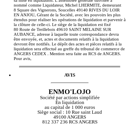
sa mise en liquidation. L’assemblée générale susvisée a
nommé comme Liquidateur, Michel LHERMITE, demeurant
8 Square des Vignerons, Soucelles 49140 RIVES DU LOIR
EN ANJOU, Gérant de la Société, avec les pouvoirs les plus
étendus pour réaliser les opérations de liquidation et parvenir à
la clôture de celle-ci. Le siège de la liquidation est fixé
80 Route de Treillebois 49610 SAINT MELAINE SUR
AUBANCE, adresse à laquelle toute correspondance devra
être envoyée, et, actes et documents relatifs à la liquidation
devront être notifiés. Le dépôt des actes et pièces relatifs à la
liquidation sera effectué au greffe du tribunal de commerce de
ANGERS CEDEX . Mention sera faite au RCS de ANGERS.
Pour avis,
AVIS
ENMO'LOJO
Société par actions simplifiée
En liquidation
au capital de 1 000 euros
Siège social : 10 Rue saint Laud
49100 ANGERS
812 337 236 RCS ANGERS